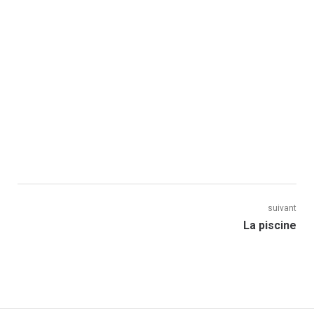
Navigation
suivant
Next
La piscine
de
post:
l’article